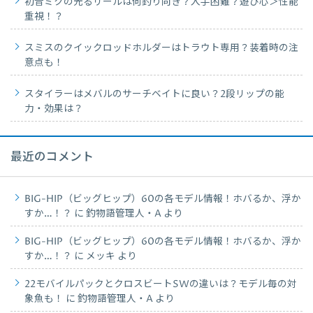
初音ミクの光るリールは何釣り向き？入手困難？遊び心＞性能
重視！？
スミスのクイックロッドホルダーはトラウト専用？装着時の注
意点も！
スタイラーはメバルのサーチベイトに良い？2段リップの能
力・効果は？
最近のコメント
BIG-HIP（ビッグヒップ）60の各モデル情報！ホバるか、浮か
すか…！？
に
釣物語管理人・A
より
BIG-HIP（ビッグヒップ）60の各モデル情報！ホバるか、浮か
すか…！？
に
メッキ
より
22モバイルパックとクロスビートSWの違いは？モデル毎の対
象魚も！
に
釣物語管理人・A
より