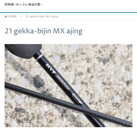
釣物語~おっさん復活の章~
HOME
21 gekka-bijin MX ajing
21 gekka-bijin MX ajing