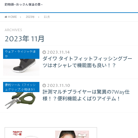
釣物語~おっさん復活の章~
HOME
2023年
11月
ARCHIVES
2023年 11月
ウェア・ライジャケほ
2023.11.14
か
ダイワ タイトフィットフィッシングブー
ツはオシャレで機能面も良い！？
便利ツール（フイッシ
2023.11.10
ュグリップ.小物ほか）
計測マルチプライヤーは驚異の7Way仕
様！？便利機能よくばりアイテム！