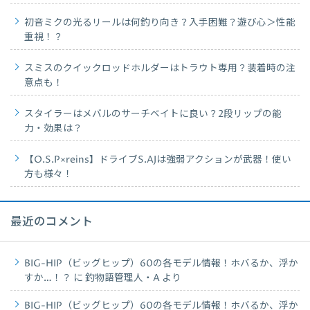
初音ミクの光るリールは何釣り向き？入手困難？遊び心＞性能
重視！？
スミスのクイックロッドホルダーはトラウト専用？装着時の注
意点も！
スタイラーはメバルのサーチベイトに良い？2段リップの能
力・効果は？
【O.S.P×reins】ドライブS.AJは強弱アクションが武器！使い
方も様々！
最近のコメント
BIG-HIP（ビッグヒップ）60の各モデル情報！ホバるか、浮か
すか…！？
に
釣物語管理人・A
より
BIG-HIP（ビッグヒップ）60の各モデル情報！ホバるか、浮か