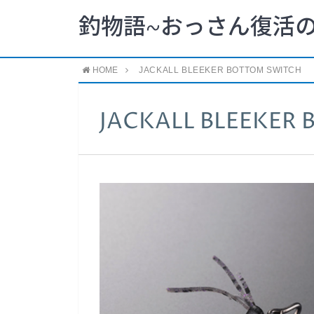
釣物語~おっさん復活の
HOME
JACKALL BLEEKER BOTTOM SWITCH
JACKALL BLEEKER