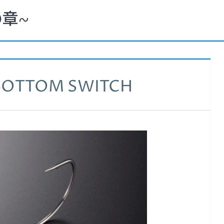
章~
 BOTTOM SWITCH