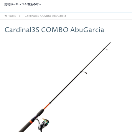
釣物語~おっさん復活の章~
HOME
Cardinal3S COMBO AbuGarcia
Cardinal3S COMBO AbuGarcia