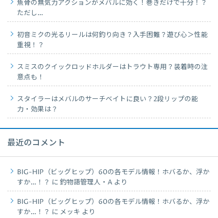
魚骨の無気力アクションがメバルに効く！巻きだけで十分！？
ただし…
初音ミクの光るリールは何釣り向き？入手困難？遊び心＞性能
重視！？
スミスのクイックロッドホルダーはトラウト専用？装着時の注
意点も！
スタイラーはメバルのサーチベイトに良い？2段リップの能
力・効果は？
最近のコメント
BIG-HIP（ビッグヒップ）60の各モデル情報！ホバるか、浮か
すか…！？
に
釣物語管理人・A
より
BIG-HIP（ビッグヒップ）60の各モデル情報！ホバるか、浮か
すか…！？
に
メッキ
より