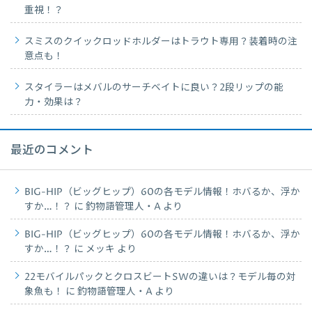
重視！？
スミスのクイックロッドホルダーはトラウト専用？装着時の注
意点も！
スタイラーはメバルのサーチベイトに良い？2段リップの能
力・効果は？
最近のコメント
BIG-HIP（ビッグヒップ）60の各モデル情報！ホバるか、浮か
すか…！？
に
釣物語管理人・A
より
BIG-HIP（ビッグヒップ）60の各モデル情報！ホバるか、浮か
すか…！？
に
メッキ
より
22モバイルパックとクロスビートSWの違いは？モデル毎の対
象魚も！
に
釣物語管理人・A
より