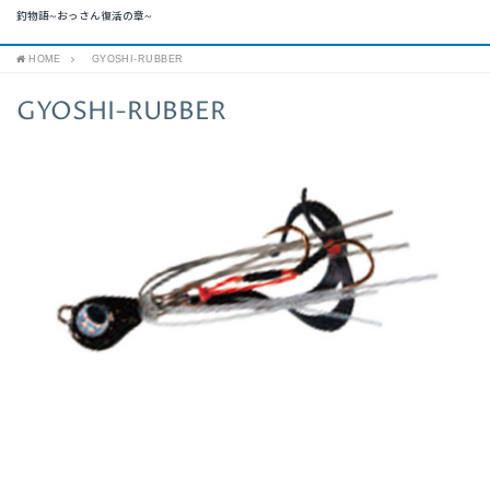
釣物語~おっさん復活の章~
HOME
GYOSHI-RUBBER
GYOSHI-RUBBER