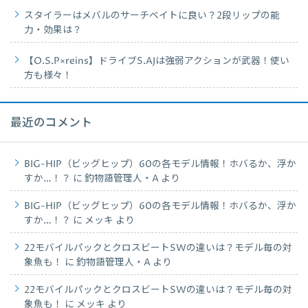
スタイラーはメバルのサーチベイトに良い？2段リップの能
力・効果は？
【O.S.P×reins】ドライブS.AJは強弱アクションが武器！使い
方も様々！
最近のコメント
BIG-HIP（ビッグヒップ）60の各モデル情報！ホバるか、浮か
すか…！？
に
釣物語管理人・A
より
BIG-HIP（ビッグヒップ）60の各モデル情報！ホバるか、浮か
すか…！？
に
メッキ
より
22モバイルパックとクロスビートSWの違いは？モデル毎の対
象魚も！
に
釣物語管理人・A
より
22モバイルパックとクロスビートSWの違いは？モデル毎の対
象魚も！
に
メッキ
より