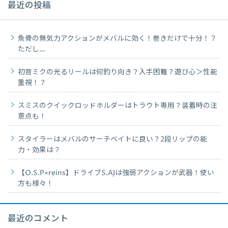
最近の投稿
魚骨の無気力アクションがメバルに効く！巻きだけで十分！？
ただし…
初音ミクの光るリールは何釣り向き？入手困難？遊び心＞性能
重視！？
スミスのクイックロッドホルダーはトラウト専用？装着時の注
意点も！
スタイラーはメバルのサーチベイトに良い？2段リップの能
力・効果は？
【O.S.P×reins】ドライブS.AJは強弱アクションが武器！使い
方も様々！
最近のコメント