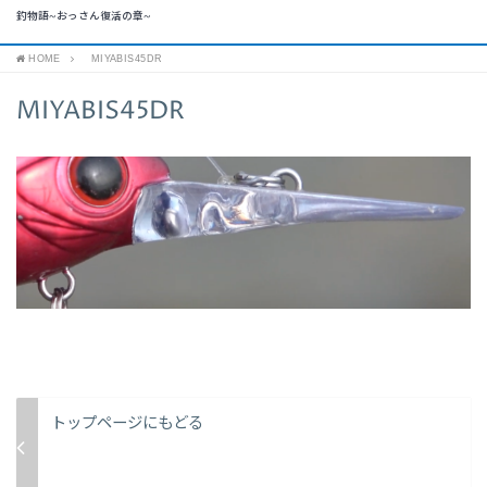
釣物語~おっさん復活の章~
HOME
MIYABIS45DR
MIYABIS45DR
トップページにもどる