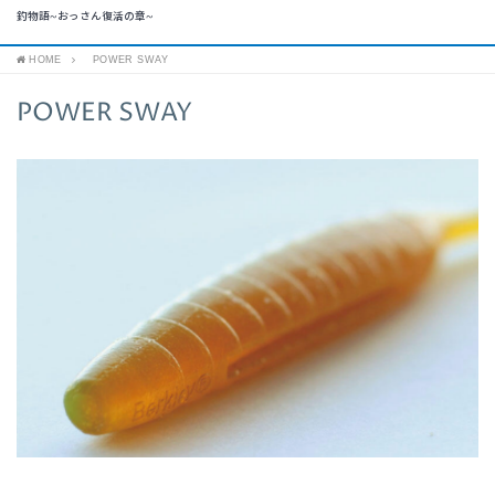
釣物語~おっさん復活の章~
HOME
POWER SWAY
POWER SWAY