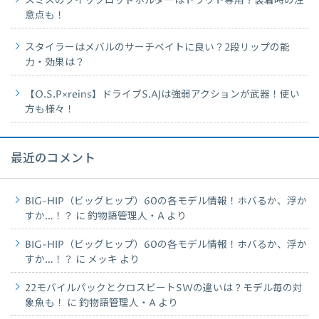
スミスのクイックロッドホルダーはトラウト専用？装着時の注
意点も！
スタイラーはメバルのサーチベイトに良い？2段リップの能
力・効果は？
【O.S.P×reins】ドライブS.AJは強弱アクションが武器！使い
方も様々！
最近のコメント
BIG-HIP（ビッグヒップ）60の各モデル情報！ホバるか、浮か
すか…！？
に
釣物語管理人・A
より
BIG-HIP（ビッグヒップ）60の各モデル情報！ホバるか、浮か
すか…！？
に
メッキ
より
22モバイルパックとクロスビートSWの違いは？モデル毎の対
象魚も！
に
釣物語管理人・A
より