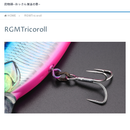
釣物語~おっさん復活の章~
HOME
RGMTricoroll
RGMTricoroll