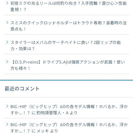
初音ミクの光るリールは何釣り向き？入手困難？遊び心＞性能
重視！？
スミスのクイックロッドホルダーはトラウト専用？装着時の注
意点も！
スタイラーはメバルのサーチベイトに良い？2段リップの能
力・効果は？
【O.S.P×reins】ドライブS.AJは強弱アクションが武器！使い
方も様々！
最近のコメント
BIG-HIP（ビッグヒップ）60の各モデル情報！ホバるか、浮か
すか…！？
に
釣物語管理人・A
より
BIG-HIP（ビッグヒップ）60の各モデル情報！ホバるか、浮か
すか…！？
に
メッキ
より