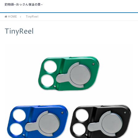
釣物語~おっさん復活の章~
HOME
TinyReel
TinyReel