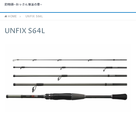
釣物語~おっさん復活の章~
HOME
UNFIX S64L
UNFIX S64L