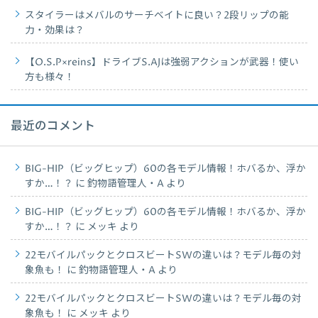
スタイラーはメバルのサーチベイトに良い？2段リップの能
力・効果は？
【O.S.P×reins】ドライブS.AJは強弱アクションが武器！使い
方も様々！
最近のコメント
BIG-HIP（ビッグヒップ）60の各モデル情報！ホバるか、浮か
すか…！？
に
釣物語管理人・A
より
BIG-HIP（ビッグヒップ）60の各モデル情報！ホバるか、浮か
すか…！？
に
メッキ
より
22モバイルパックとクロスビートSWの違いは？モデル毎の対
象魚も！
に
釣物語管理人・A
より
22モバイルパックとクロスビートSWの違いは？モデル毎の対
象魚も！
に
メッキ
より