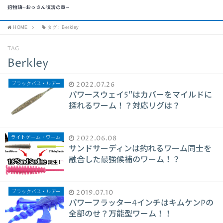
釣物語~おっさん復活の章~
HOME
タグ : Berkley
TAG
Berkley
ブラックバス・ルアー
2022.07.26
パワースウェイ5″はカバーをマイルドに
探れるワーム！？対応リグは？
ライトゲーム・ワーム
2022.06.08
サンドサーディンは釣れるワーム同士を
融合した最強候補のワーム！？
ブラックバス・ルアー
2019.07.10
パワーフラッター4インチはキムケンPの
全部のせ？万能型ワーム！！