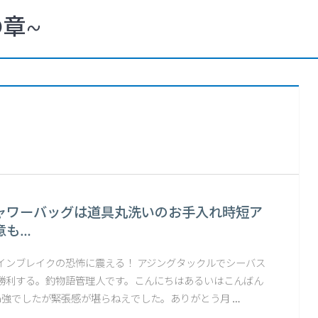
章~
ャワーバッグは道具丸洗いのお手入れ時短ア
意も…
インブレイクの恐怖に震える！ アジングタックルでシーバス
勝利する。釣物語管理人です。こんにちはあるいはこんばん
60cm強でしたが緊張感が堪らねえでした。ありがとう月 …