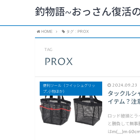
釣物語~おっさん復活の
HOME
タグ : PROX
TAG
PROX
2024.09.23
便利ツール（フイッシュグリッ
プ.小物ほか）
タックルシ
イテム？注
ロッド破損とラ
と勝負して無事
はm(__)m 