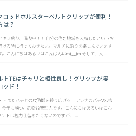
クロッドホルスターベルトクリップが便利！
方は？
とキス釣り、満喫中！！ 自分の住む地域も入梅したというお
行ける時に行っておきたい。マルチに釣りを楽しんでいます
。こんにちはあるいはこんばんはm(__)m そして、入 …
ルトTEはチャリと相性良し！グリップが凄
ロッド！
・・・またハチとの攻防戦を繰り広げる。 アシナガバチVS.管
で、今年も勝つ。釣物語管理人です。こんにちはあるいはこん
m ホントは極力仕留めたくないのですが、 …