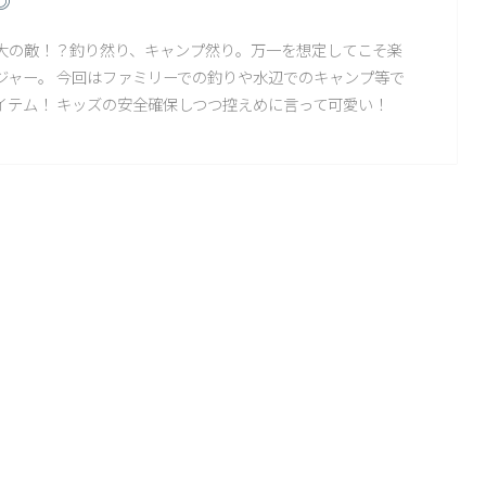
◎
大の敵！？釣り然り、キャンプ然り。万一を想定してこそ楽
ジャー。 今回はファミリーでの釣りや水辺でのキャンプ等で
イテム！ キッズの安全確保しつつ控えめに言って可愛い！