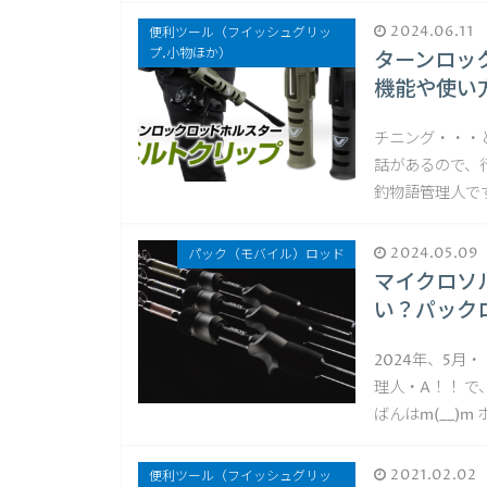
2024.06.11
便利ツール（フイッシュグリッ
プ.小物ほか）
ターンロッ
機能や使い
チニング・・・
話があるので、
釣物語管理人です
2024.05.09
パック（モバイル）ロッド
マイクロソ
い？パック
2024年、5月
理人・A！！ 
ばんはm(__)
2021.02.02
便利ツール（フイッシュグリッ