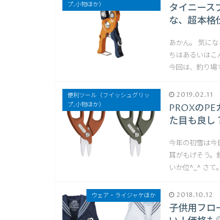
プ.小物ほか）
タイニース
な、超本格
あかん。 気に
ちはあるいはこん
今回は、釣り場
2019.02.11
便利ツール（フイッシュグリッ
プ.小物ほか）
PROXの
た目も良し
今年の初雪は今
耳がもげそう。
いか位^_^ さ
2018.10.12
ウェア・ライジャケほか
子供用フロ