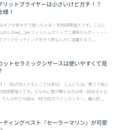
プリットプライヤーは小さいけどガチ！？
仕様！
なるギアが多すぎて困っちゃあ〜 釣物語管理人です。こんに
ばんはm(_ _)m フィッシュグリップ二連発からの・・・・
でフックセッティングを行う際なんかに活躍するで …
PEカットセラミックシザースは使いやすくて見
？
日！（私の住んでるとこでは多分） こんにちは。寒さで指と
釣物語管理人です。ちなみに雪が積もるのは年一回あるかな
て。そんな中で今回は、PE対応のラインカッター。個人的 …
ーティングベスト『セーラーマリン』が可愛