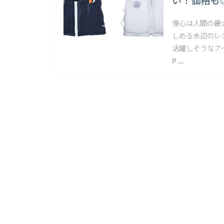
い！価格も
慢心は人間の最
しめる水辺のレ
活躍しそうなア
P …