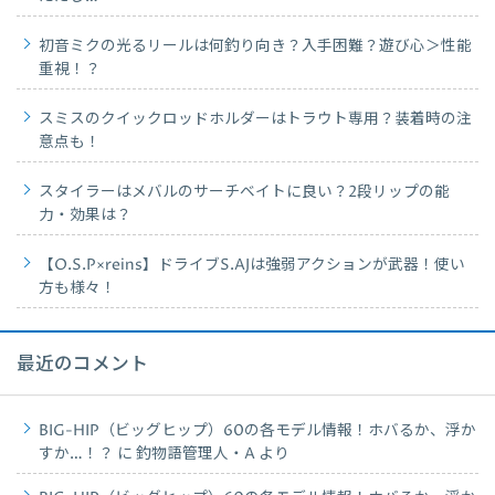
初音ミクの光るリールは何釣り向き？入手困難？遊び心＞性能
重視！？
スミスのクイックロッドホルダーはトラウト専用？装着時の注
意点も！
スタイラーはメバルのサーチベイトに良い？2段リップの能
力・効果は？
【O.S.P×reins】ドライブS.AJは強弱アクションが武器！使い
方も様々！
最近のコメント
BIG-HIP（ビッグヒップ）60の各モデル情報！ホバるか、浮か
すか…！？
に
釣物語管理人・A
より