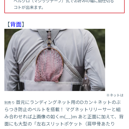
ベルクロ（マジックテープ）式でお好みの幅に間仕切る
コトが出来ます。
【
背面
】
※ネットは
首元にランディングネット用のDカン＋ネットのぶ
別売り
らつき防止のベルトを搭載！ マグネットリリーサーと組
み合わせれば上画像の如くm(__)m あと正面に加えて、背
面にも大型の「左右スリットポケット（肩甲骨あたり