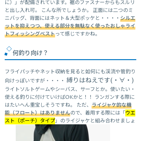
に）」が配備されています。裾のファスナーからもスルリ
と出し入れ可。 こんな所でしょうか。 正面には二つのミ
ニバッグ、背面にはネット＆大型ポッケと・・・・
シルエ
ットを抑えつつ、使える部分を無駄なく使った
おしゃライ
トフィッシングベスト
って感じですかね。
何釣り向け？
フライパッチやネット収納を見ると如何にも渓流や管釣り
縛りはねえです(・∀・)
向けっぽいですが・・・・
ライトソルトゲームやシーバス、サーフとか。使いたい・
使える釣りに付けていけばOKかと！！ ランガンする際に
はたいへん重宝しそうですね。 ただ、
ライジャケ的な機
能（フロート）はありません
ので、着用する際には「
ウエ
スト（ポーチ）タイプ
」のライジャケと組み合わせましょ