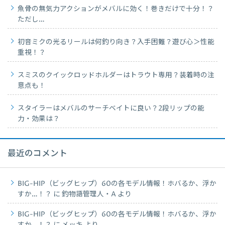
魚骨の無気力アクションがメバルに効く！巻きだけで十分！？
ただし…
初音ミクの光るリールは何釣り向き？入手困難？遊び心＞性能
重視！？
スミスのクイックロッドホルダーはトラウト専用？装着時の注
意点も！
スタイラーはメバルのサーチベイトに良い？2段リップの能
力・効果は？
最近のコメント
BIG-HIP（ビッグヒップ）60の各モデル情報！ホバるか、浮か
すか…！？
に
釣物語管理人・A
より
BIG-HIP（ビッグヒップ）60の各モデル情報！ホバるか、浮か
すか…！？
に
メッキ
より