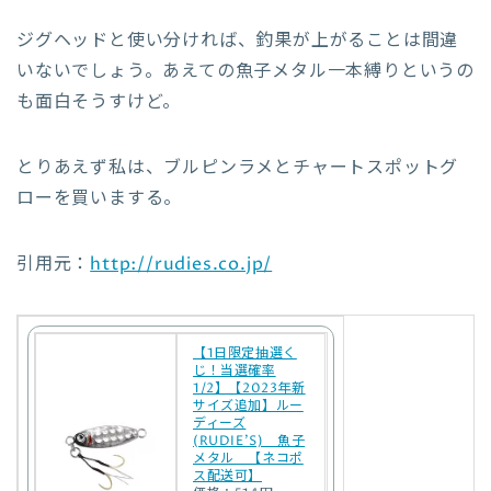
ジグヘッドと使い分ければ、釣果が上がることは間違
いないでしょう。あえての魚子メタル一本縛りというの
も面白そうすけど。
とりあえず私は、ブルピンラメとチャートスポットグ
ローを買いまする。
引用元：
http://rudies.co.jp/
【1日限定抽選く
じ！当選確率
1/2】【2023年新
サイズ追加】ルー
ディーズ
(RUDIE’S) 魚子
メタル 【ネコポ
ス配送可】