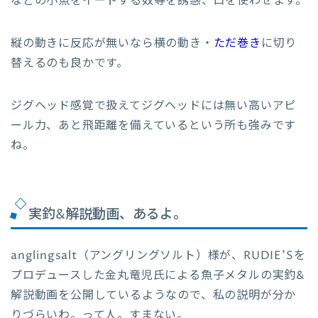
などの小魚をイートする奴等を誘惑、口を使わせます。
縦の動きに反応が無いなら横の動き・
ただ巻き
に切り
替えるのも良かです。
ジグヘッド感覚で扱えてジグヘッドには無い高いアピ
ール力、あと飛距離を備えているという所も強みです
ね。
実釣&解説動画、あるよ。
anglingsalt（アングリングソルト）様が、RUDIE’Sを
プロデュースした金丸竜児氏による魚子メタルの実釣&
解説動画を公開しているようなので、私の説明が分か
りづらいわ。って人。すまない。