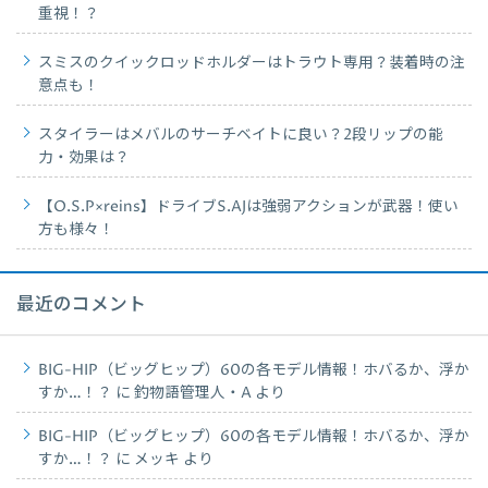
重視！？
スミスのクイックロッドホルダーはトラウト専用？装着時の注
意点も！
スタイラーはメバルのサーチベイトに良い？2段リップの能
力・効果は？
【O.S.P×reins】ドライブS.AJは強弱アクションが武器！使い
方も様々！
最近のコメント
BIG-HIP（ビッグヒップ）60の各モデル情報！ホバるか、浮か
すか…！？
に
釣物語管理人・A
より
BIG-HIP（ビッグヒップ）60の各モデル情報！ホバるか、浮か
すか…！？
に
メッキ
より