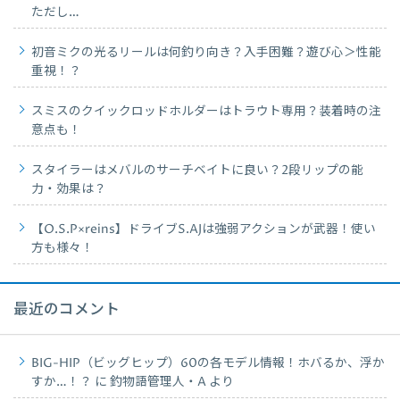
ただし…
初音ミクの光るリールは何釣り向き？入手困難？遊び心＞性能
重視！？
スミスのクイックロッドホルダーはトラウト専用？装着時の注
意点も！
スタイラーはメバルのサーチベイトに良い？2段リップの能
力・効果は？
【O.S.P×reins】ドライブS.AJは強弱アクションが武器！使い
方も様々！
最近のコメント
BIG-HIP（ビッグヒップ）60の各モデル情報！ホバるか、浮か
すか…！？
に
釣物語管理人・A
より