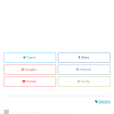
Tweet
Share
Google+
Hatena
Pocket
feedly
DAIWA