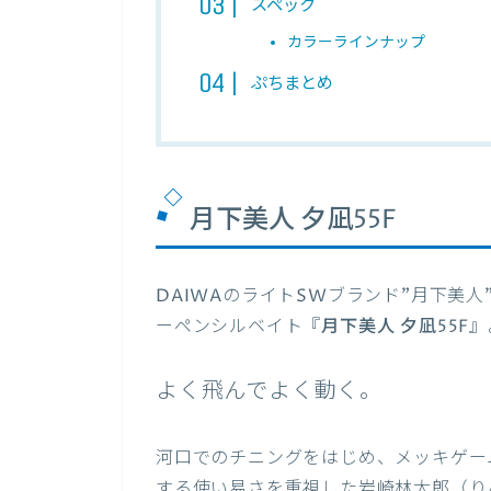
スペック
カラーラインナップ
ぷちまとめ
月下美人 夕凪55F
DAIWAのライトSWブランド”月下美人
ーペンシルベイト『
月下美人 夕凪55F
』
よく飛んでよく動く。
河口でのチニングをはじめ、メッキゲー
する使い易さを重視した岩崎林太郎（り