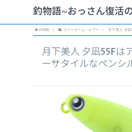
釣物語~おっさん復活の
HOME
ライトゲーム・ルアー
月下美人 夕
月下美人 夕凪55F
ーサタイルなペンシ