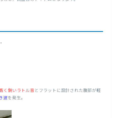
・
高く鋭いラトル音
とフラットに設計された腹部が軽
き波
を発生。