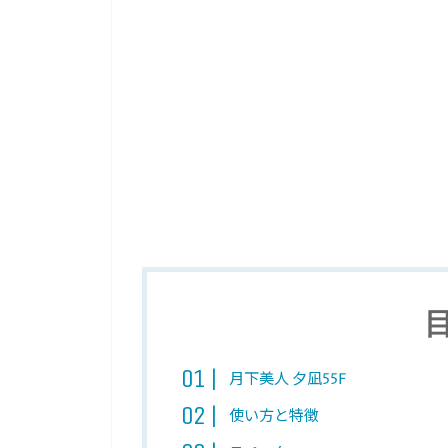
月下美人 夕凪55F
使い方と特徴