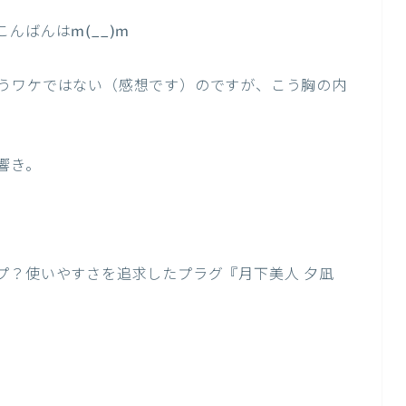
んばんはm(__)m
うワケではない（感想です）のですが、こう胸の内
響き。
プ？使いやすさを追求したプラグ『月下美人 夕凪