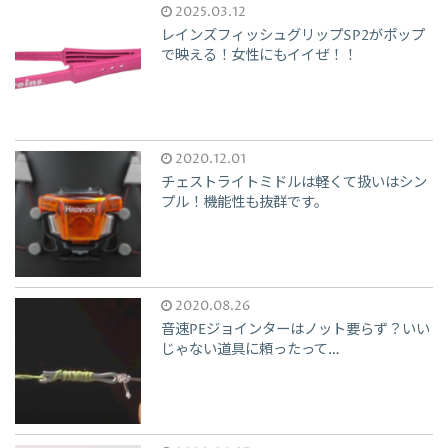
2025.03.12
レインズフィッシュグリップSP2がポップ
で映える！女性にもイイぜ！！
2020.12.01
チェストライトミドルは軽くて扱いはシン
プル！機能性も抜群です。
2020.08.26
音速PEジョインターはノット要らず？いい
じゃない道具に頼ったって…