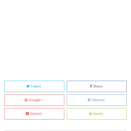
Tweet
Share
Google+
Hatena
Pocket
feedly