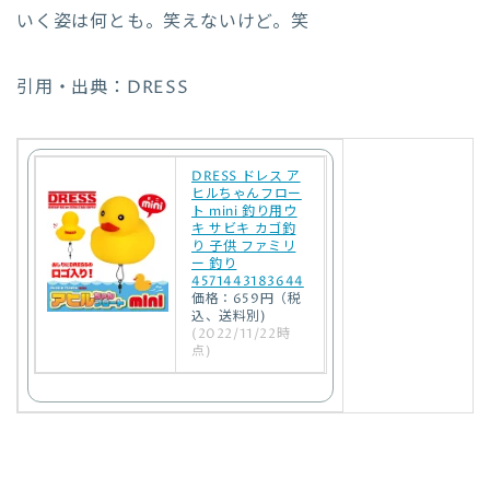
いく姿は何とも。笑えないけど。笑
引用・出典：DRESS
DRESS ドレス ア
ヒルちゃんフロー
ト mini 釣り用ウ
キ サビキ カゴ釣
り 子供 ファミリ
ー 釣り
4571443183644
価格：659円（税
込、送料別)
(2022/11/22時
点)