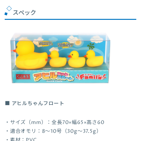
スペック
■ アヒルちゃんフロート
・サイズ（mm）：全長70×幅65×高さ60
・適合オモリ：8～10号（30g〜37.5g）
・素材：PVC